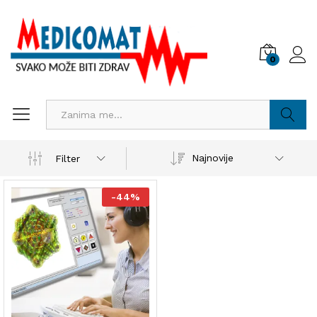
0
Pretraži
Najnovije
Filter
-
44
%