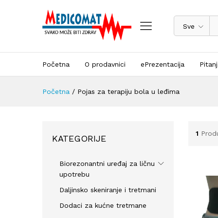
Sve
Početna
O prodavnici
ePrezentacija
Pitan
Početna
/
Pojas za terapiju bola u leđima
1
Prod
KATEGORIJE
Biorezonantni uređaj za ličnu
upotrebu
Daljinsko skeniranje i tretmani
Dodaci za kućne tretmane