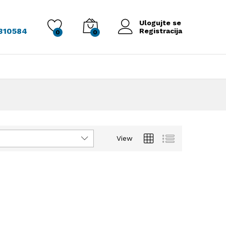
Ulogujte se
 310584
Registracija
0
0
View