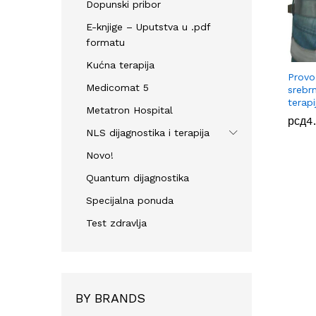
Dopunski pribor
E-knjige – Uputstva u .pdf
formatu
Kućna terapija
Provo
Medicomat 5
srebr
terapi
Metatron Hospital
рсд
рсд
4
NLS dijagnostika i terapija
Novo!
Quantum dijagnostika
Specijalna ponuda
Test zdravlja
BY BRANDS