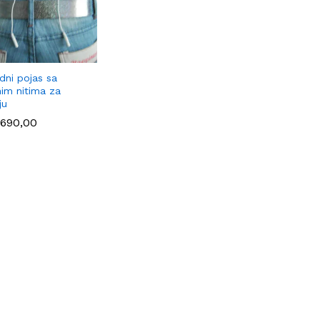
dni pojas sa
nim nitima za
ju
.690,00