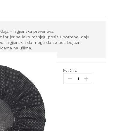
đaja - higijenska preventiva
for jer se lako menjaju posle upotrebe, daju
ibor higijenski i da mogu da se bez bojazni
alicama na ušima.
Količina:
Zaštitne
navlake
za
slušalice
quantity