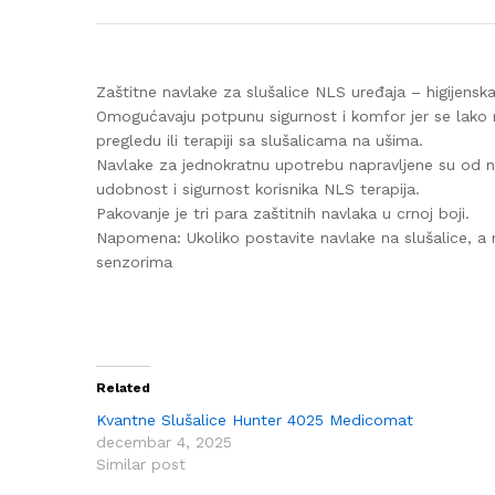
Zaštitne navlake za slušalice NLS uređaja – higijensk
Omogućavaju potpunu sigurnost i komfor jer se lako m
pregledu ili terapiji sa slušalicama na ušima.
Navlake za jednokratnu upotrebu napravljene su od net
udobnost i sigurnost korisnika NLS terapija.
Pakovanje je tri para zaštitnih navlaka u crnoj boji.
Napomena: Ukoliko postavite navlake na slušalice, a 
senzorima
Related
Kvantne Slušalice Hunter 4025 Medicomat
decembar 4, 2025
Similar post