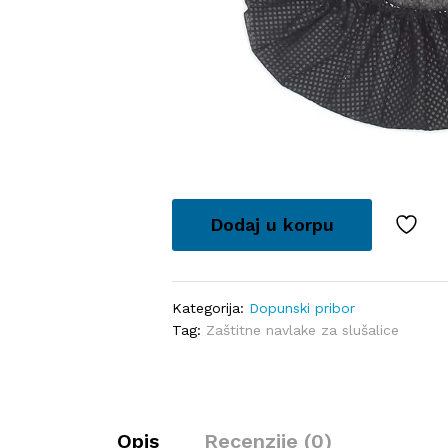
Dodaj u korpu
Kategorija:
Dopunski pribor
Tag:
Zaštitne navlake za slušalice
Opis
Recenzije (0)