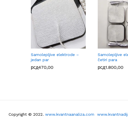
Samolepljive elektrode –
Samolepljive el
jedan par
četiri para
рсд
470,00
рсд
1.800,00
Copyright © 2022.
www.kvantnaanaliza.com
www.kvantnadija