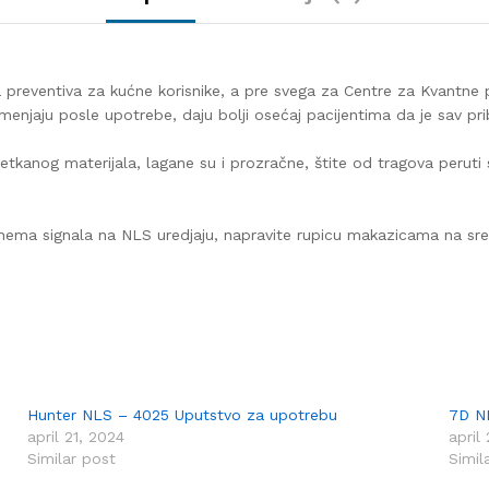
a preventiva za kućne korisnike, a pre svega za Centre za Kvantne 
enjaju posle upotrebe, daju bolji osećaj pacijentima da je sav pri
kanog materijala, lagane su i prozračne, štite od tragova peruti sa
nema signala na NLS uredjaju, napravite rupicu makazicama na sred
Hunter NLS – 4025 Uputstvo za upotrebu
7D N
april 21, 2024
april
Similar post
Simil