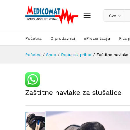
Sve
Početna
O prodavnici
ePrezentacija
Pitan
Početna
/
Shop
/
Dopunski pribor
/
Zaštitne navlake 
Zaštitne navlake za slušalice