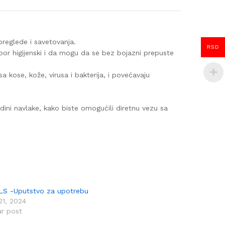
preglede i savetovanja.
RSD
bor higijenski i da mogu da se bez bojazni prepuste
 kose, kože, virusa i bakterija, i povećavaju
ini navlake, kako biste omogućili diretnu vezu sa
LS -Uputstvo za upotrebu
 21, 2024
ar post