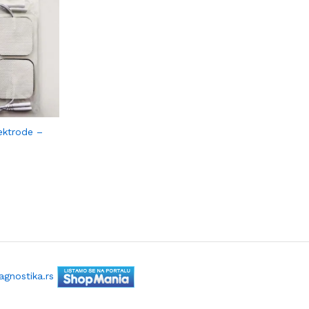
ektrode –
gnostika.rs