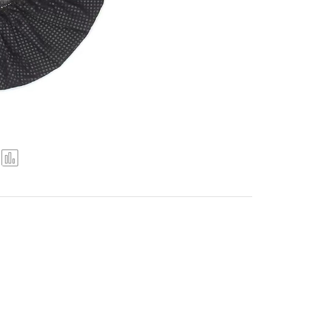
Upor
edi