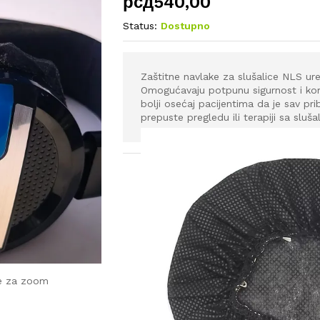
рсд
540,00
Status:
Dostupno
Zaštitne navlake za slušalice NLS ure
Omogućavaju potpunu sigurnost i kom
bolji osećaj pacijentima da je sav pr
prepuste pregledu ili terapiji sa sluš
je za zoom