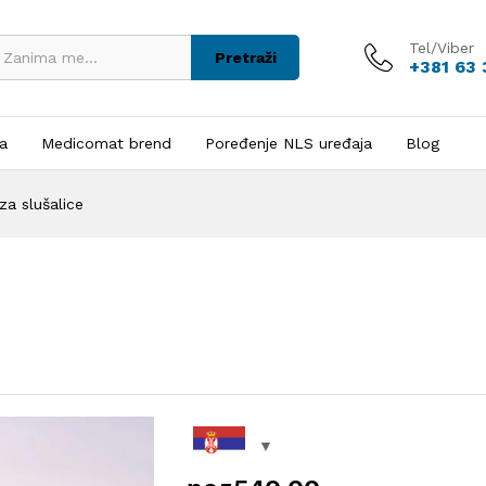
Tel/Viber
Pretraži
+381 63
ja
Medicomat brend
Poređenje NLS uređaja
Blog
za slušalice