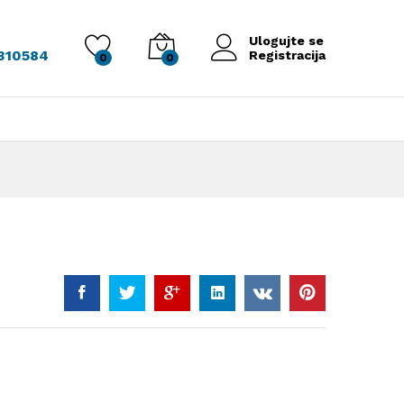
Ulogujte se
 310584
Registracija
0
0